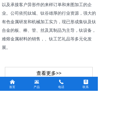
以及承接客户异形件的来样订单和来图加工的企
业。公司依托钛城、钛谷雄厚的行业资源，强大的
有色金属研发和机械加工实力，现已形成集钛及钛
合金的板、棒、管、丝及其制品为主导，钛设备，
难熔金属材料的销售，、钛工艺礼品等多元化发
展。
查看更多>>
낀
뀵
끅
뀳
首页
产品
电话
联系
FACTORY EQUIPMENT
———— 厂房设备 ————