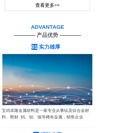
查看更多>>
上一页
1
/
17
下一页
ADVANTAGE
———— 产品优势 ————
01
实力雄厚
宝鸡卓隆金属材料是一家专业从事钛及钛合金材
料、靶材 钨、钼、镍等稀有金属，销售企业